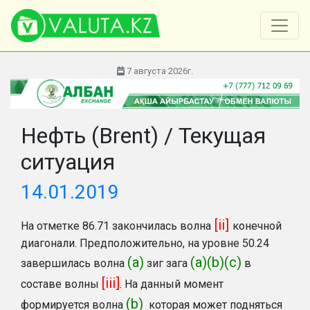
7 августа 2026г.
Нефть (Brent) / Текущая
ситуация
14.01.2019
[ii]
На отметке 86.71 закончилась волна
конечной
диагонали. Предположительно, на уровне 50.24
(а)
(a)(b)(c)
завершилась волна
зиг зага
в
[iii]
составе волны
. На данный момент
(b)
формируется волна
которая может подняться