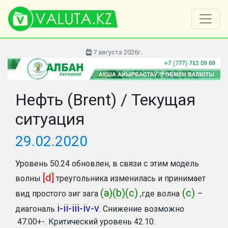
7 августа 2026г.
Нефть (Brent) / Текущая
ситуация
29.02.2020
Уровень 50.24 обновлен, в связи с этим модель
[d]
волны
треугольника изменилась и принимает
(a)(b)(c)
(с)
вид простого зиг зага
,где волна
–
i-ii-iii-iv-v
диагональ
. Снижение возможно
47.00+-. Критический уровень 42.10.