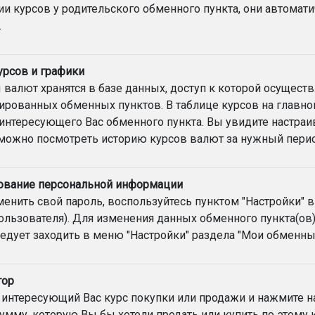
и курсов у родительского обменного пункта, они автомат
.
урсов и графики
 валют хранятся в базе данных, доступ к которой осущест
ированных обменных пунктов. В таблице курсов на главно
интересующего Вас обменного пункта. Вы увидите настра
можно посмотреть историю курсов валют за нужный перио
ование персональной информации
енить свой пароль, воспользуйтесь пунктом "Настройки"
льзователя). Для изменения данных обменного пункта(ов)
ледует заходить в меню "Настройки" раздела "Мои обменны
тор
интересующий Вас курс покупки или продажи и нажмите н
умму, которую Вы бы хотели продать или купить по этому 