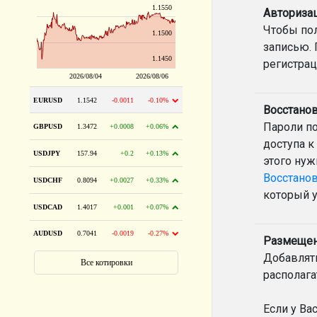
Авториза
Чтобы пол
записью. 
регистрац
Восстанов
Пароли по
доступа к
этого нуж
Восстано
который у
Размещен
Добавлять
располаг
Если у Ва