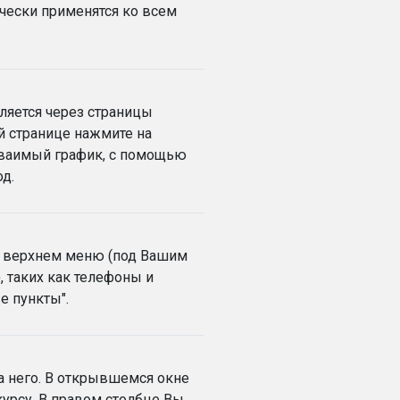
ически применятся ко всем
вляется через страницы
й странице нажмите на
иваимый график, с помощью
д.
 в верхнем меню (под Вашим
, таких как телефоны и
е пункты".
а него. В открывшемся окне
курсу. В правом столбце Вы