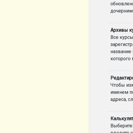
обновлени
дочерним
Архивы к
Все курсы
зарегистр
название 
которого 
Редактир
Чтобы изм
именем по
адреса, с
Калькуля
Выберите 
введите с