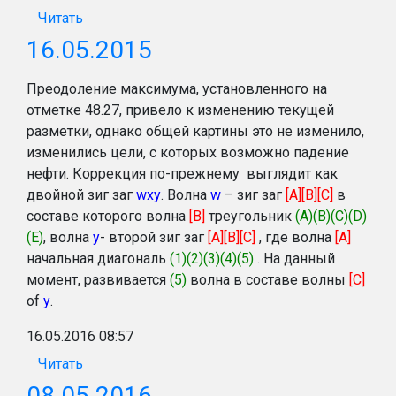
Читать
16.05.2015
Преодоление максимума, установленного на
отметке 48.27, привело к изменению текущей
разметки, однако общей картины это не изменило,
изменились цели, с которых возможно падение
нефти. Коррекция по-прежнему выглядит как
двойной зиг заг
wxy
. Волна
w
– зиг заг
[A][B][C]
в
составе которого волна
[B]
треугольник
(A)(B)(C)(D)
(E)
, волна
y
-
второй зиг заг
[A][B][C]
, где волна
[A]
начальная диагональ
(1)(2)(3)(4)(5)
. На данный
момент, развивается
(5)
волна в составе волны
[C]
of
y
.
16.05.2016 08:57
Читать
08.05.2016