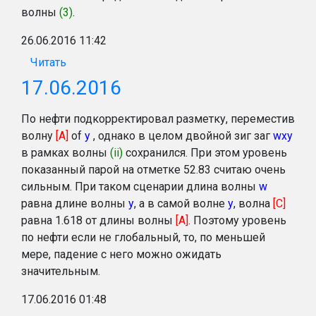
волны
(3)
.
26.06.2016 11:42
Читать
17.06.2016
По нефти подкорректировал разметку, переместив
волну
[A]
of
y
, однако в целом двойной зиг заг
wxy
в рамках волны
(ii)
сохранился. При этом уровень
показанный парой на отметке 52.83 считаю очень
сильным. При таком сценарии длина волны
w
равна длине волны
y
, а в самой волне
y
, волна
[C]
равна 1.618 от длины волны
[A]
. Поэтому уровень
по нефти если не глобальный, то, по меньшей
мере, падение с него можно ожидать
значительным.
17.06.2016 01:48