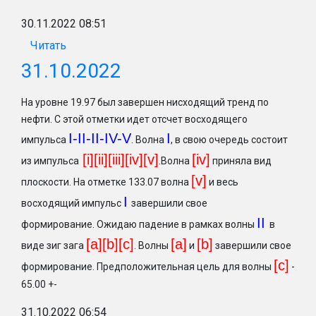
30.11.2022 08:51
Читать
31.10.2022
На уровне 19.97 был завершен нисходящий тренд по
нефти. С этой отметки идет отсчет восходящего
I-II-II-IV-V
I
импульса
. Волна
, в свою очередь состоит
[i][ii][iii][iv][v]
[iv]
из импульса
.Волна
приняла вид
[v]
плоскости. На отметке 133.07 волна
и весь
I
восходящий импульс
завершили свое
II
формирование. Ожидаю падение в рамках волны
в
[a][b][c]
[a]
[b
]
виде зиг зага
. Волны
и
завершили свое
[c
]
формирование. Предположительная цель для волны
-
65.00 +-
31.10.2022 06:54