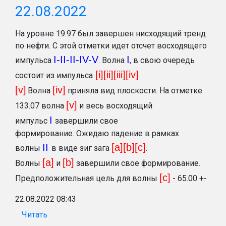
22.08.2022
На уровне 19.97 был завершен нисходящий тренд
по нефти. С этой отметки идет отсчет восходящего
I-II-II-IV-V
I
импульса
. Волна
, в свою очередь
[i][ii][iii][iv]
состоит из импульса
[v]
[iv]
.Волна
приняла вид плоскости. На отметке
[v]
133.07 волна
и весь восходящий
I
импульс
завершили свое
формирование. Ожидаю падение в рамках
II
[a][b][c]
волны
в виде зиг зага
.
[a]
[b
]
Волны
и
завершили свое формирование.
[c
]
Предположительная цель для волны
- 65.00 +-
22.08.2022 08:43
Читать