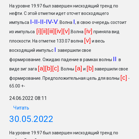
На уровне 19.97 был завершен нисходящий тренд по
нефти. С этой отметки идет отсчет восходящего
I-II-II-IV-V
I
импульса
. Волна
, в свою очередь состоит
[i][ii][iii][iv][v]
[iv]
из импульса
.Волна
приняла вид
[v]
плоскости. На отметке 133.07 волна
и весь
I
восходящий импульс
завершили свое
II
формирование. Ожидаю падение в рамках волны
в
[a][b][c]
[a]
[b
]
виде зиг зага
. Волны
и
завершили свое
[c
]
формирование. Предположительная цель для волны
-
65.00 +-
24.06.2022 08:11
Читать
30.05.2022
На уровне 19.97 был завершен нисходящий тренд по