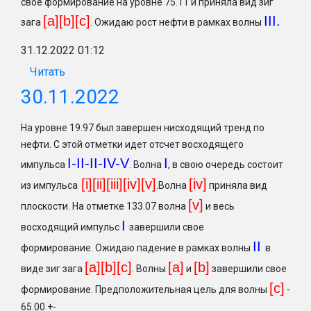
свое формирование на уровне 75.11 и приняла вид зиг
[a][b][c]
II
I.
зага
. Ожидаю рост нефти в рамках волны
31.12.2022 01:12
Читать
30.11.2022
На уровне 19.97 был завершен нисходящий тренд по
нефти. С этой отметки идет отсчет восходящего
I-II-II-IV-V
I
импульса
. Волна
, в свою очередь состоит
[i][ii][iii][iv][v]
[iv]
из импульса
.Волна
приняла вид
[v]
плоскости. На отметке 133.07 волна
и весь
I
восходящий импульс
завершили свое
II
формирование. Ожидаю падение в рамках волны
в
[a][b][c]
[a]
[b
]
виде зиг зага
. Волны
и
завершили свое
[c
]
формирование. Предположительная цель для волны
-
65.00 +-