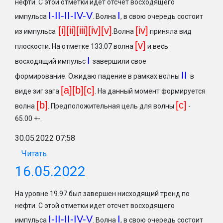
нефти. С этой отметки идет отсчет восходящего
I-II-II-IV-V
I
импульса
. Волна
, в свою очередь состоит
[i][ii][iii][iv][v]
[iv]
из импульса
.Волна
приняла вид
[v]
плоскости. На отметке 133.07 волна
и весь
I
восходящий импульс
завершили свое
II
формирование. Ожидаю падение в рамках волны
в
[a][b][c]
виде зиг зага
. На данный момент формируется
[b
]
[c
]
волна
. Предположительная цель для волны
-
65.00 +-.
30.05.2022 07:58
Читать
16.05.2022
На уровне 19.97 был завершен нисходящий тренд по
нефти. С этой отметки идет отсчет восходящего
I-II-II-IV-V
I
импульса
. Волна
, в свою очередь состоит