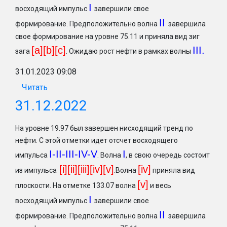
I
восходящий импульс
завершили свое
II
формирование. Предположительно волна
завершила
свое формирование на уровне 75.11 и приняла вид зиг
[a][b][c]
II
I.
зага
. Ожидаю рост нефти в рамках волны
31.01.2023 09:08
Читать
31.12.2022
На уровне 19.97 был завершен нисходящий тренд по
нефти. С этой отметки идет отсчет восходящего
I-II-III-IV-V
I
импульса
. Волна
, в свою очередь состоит
[i][ii][iii][iv][v]
[iv]
из импульса
.Волна
приняла вид
[v]
плоскости. На отметке 133.07 волна
и весь
I
восходящий импульс
завершили свое
II
формирование. Предположительно волна
завершила