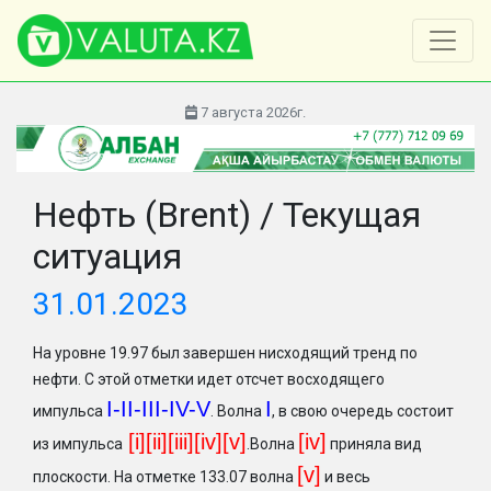
7 августа 2026г.
Нефть (Brent) / Текущая
ситуация
31.01.2023
На уровне 19.97 был завершен нисходящий тренд по
нефти. С этой отметки идет отсчет восходящего
I-II-III-IV-V
I
импульса
. Волна
, в свою очередь состоит
[i][ii][iii][iv][v]
[iv]
из импульса
.Волна
приняла вид
[v]
плоскости. На отметке 133.07 волна
и весь