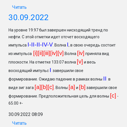
Читать
30.09.2022
На уровне 19.97 был завершен нисходящий тренд по
нефти. С этой отметки идет отсчет восходящего
I-II-II-IV-V
I
импульса
. Волна
, в свою очередь состоит
[i][ii][iii][iv][v]
[iv]
из импульса
.Волна
приняла вид
[v]
плоскости. На отметке 133.07 волна
и весь
I
восходящий импульс
завершили свое
II
формирование. Ожидаю падение в рамках волны
в
[a][b][c]
[a]
[b
]
виде зиг зага
. Волны
и
завершили свое
[c
]
формирование. Предположительная цель для волны
-
65.00 +-
30.09.2022 08:09
Читать