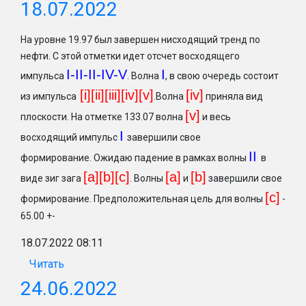
18.07.2022
На уровне 19.97 был завершен нисходящий тренд по
нефти. С этой отметки идет отсчет восходящего
I-II-II-IV-V
I
импульса
. Волна
, в свою очередь состоит
[i][ii][iii][iv][v]
[iv]
из импульса
.Волна
приняла вид
[v]
плоскости. На отметке 133.07 волна
и весь
I
восходящий импульс
завершили свое
II
формирование. Ожидаю падение в рамках волны
в
[a][b][c]
[a]
[b
]
виде зиг зага
. Волны
и
завершили свое
[c
]
формирование. Предположительная цель для волны
-
65.00 +-
18.07.2022 08:11
Читать
24.06.2022