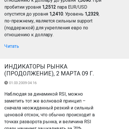
отношению к доллару до уровня
1,3090
. При
пробитии уровня
1,2512
пара EUR/USD
опустится до уровня
1,2410
. Уровень
1,2329
,
по-прежнему, является сильным support
(поддержкой) для укрепления евро по
отношению к доллару.
Читать
ИНДИКАТОРЫ РЫНКА
(ПРОДОЛЖЕНИЕ), 2 МАРТА 09 Г.
01.03.2009 04:16
Наблюдая за динамикой RSI, можно
заметить тот же волновой принцип –
сначала неожиданный резкий и сильный
ценовой отскок, что обычно происходит в
точках разворота рынка, и величина RSI
сразу начинает зашкаливать за 70%.