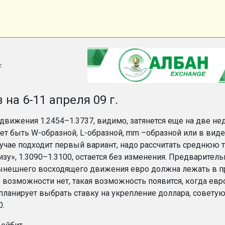
г.
 на 6-11 апреля 09 г.
движения 1.2454–1.3737, видимо, затянется еще на две н
т быть W-образной, L-образной, mm –образной или в вид
учае подходит первый вариант, надо рассчитать среднюю т
зу», 1.3090–1.3100, остается без изменения. Предваритель
нешнего восходящего движения евро должна лежать в пре
 возможности нет, такая возможность появится, когда евр
о планирует выбрать ставку на укрепление доллара, совету
0.