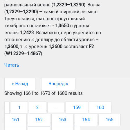
равнозначный волне (
1,2329–1,3290
). Волна
(
1,2329–1,3290
) — самый широкий сегмент
Треугольника, max. посттреугольный
«выброс» составляет -
1,3650
с уровня
волны
1,2423
. Возможно, евро укрепится по
отношению к доллару до области уровня –
1,3600
, т. к. уровень
1,3600
составляет
F2
(
W1.2329–1.4867
).
Читать
« Назад
Вперёд »
Showing
1661
to
1670
of
1680
results
1
2
...
159
160
161
162
163
164
165