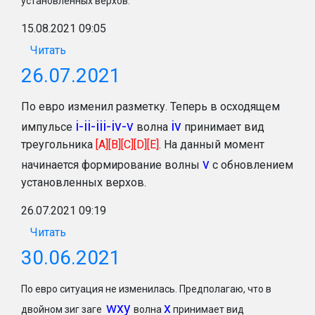
установленных верхов.
15.08.2021 09:05
Читать
26.07.2021
По евро изменил разметку. Теперь в осходящем
i-ii-iii-iv-v
iv
импульсе
волна
принимает вид
треугольника
[A][B][C][D][E]
. На данный момент
v
начинается формирование волны
с обновлением
установленных верхов.
26.07.2021 09:19
Читать
30.06.2021
По евро ситуация не изменилась. Предполагаю, что в
wxy
x
двойном зиг заге
волна
принимает вид