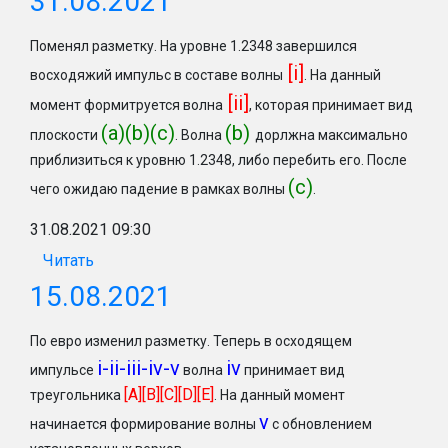
31.08.2021
Поменял разметку. На уровне 1.2348 завершился
[i]
восходяжий импульс в составе волны
. На данный
[ii]
момент формитруется волна
, которая принимает вид
(a)(b)(c)
(b)
плоскости
. Волна
дорлжна максимально
приблизиться к уровню 1.2348, либо перебить его. После
(с)
чего ожидаю падение в рамках волны
.
31.08.2021 09:30
Читать
15.08.2021
По евро изменил разметку. Теперь в осходящем
i-ii-iii-iv-v
iv
импульсе
волна
принимает вид
[A][B][C][D][E]
треугольника
. На данный момент
v
начинается формирование волны
с обновлением