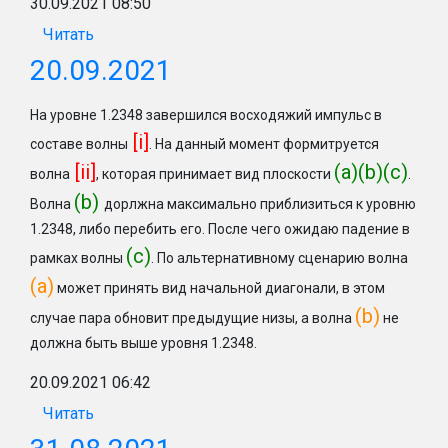
30.09.2021 08:50
Читать
20.09.2021
На уровне 1.2348 завершился восходяжий импульс в
[i]
составе волны
. На данный момент формитруется
[ii]
(a)(b)(c)
волна
, которая принимает вид плоскости
.
(b)
Волна
дорлжна максимально приблизиться к уровню
1.2348, либо перебить его. После чего ожидаю падение в
(с)
рамках волны
. По альтернативному сценарию волна
(a)
может принять вид начальной диагонали, в этом
(b)
случае пара обновит предыдущие низы, а волна
не
должна быть выше уровня 1.2348.
20.09.2021 06:42
Читать