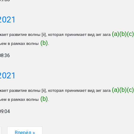
2021
(a)(b)(c)
ает развитие волны [ii], которая принимает вид зиг зага
(b)
ем в рамках волны
.
08:36
2021
(a)(b)(c)
ает развитие волны [ii], которая принимает вид зиг зага
(b)
ем в рамках волны
.
09:04
Вперёд »