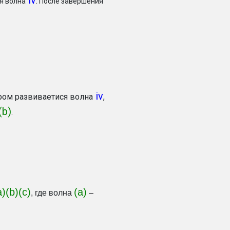
iv
.
я волна
После завершения
iv
ром развиваетися волна
,
(b)
.
a)(b)(c)
(а)
, где волна
–