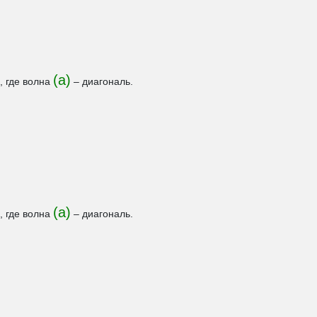
(а)
, где волна
– диагональ.
(а)
, где волна
– диагональ.