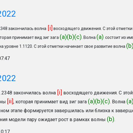
2022
[i]
2348 закончилась волна
восходящего движения. С этой отметки
(a)(b)(c)
(a)
оторая принимает вид зиг зага
. Волна
состоит из и
(b
а уровне 1.1120
. С этой отметки начинает свое развитие волна
07:47
2022
[i]
1.2348 закончилась волна
восходящего движения. С этой
[ii]
(a)(b)(c)
(a
лны
, которая принимает вид зиг зага
. Волна
анном этапе формируется завершилась или близка к завер
(b)
ия модели пару ожидает рост в рамках волны
.
10:17