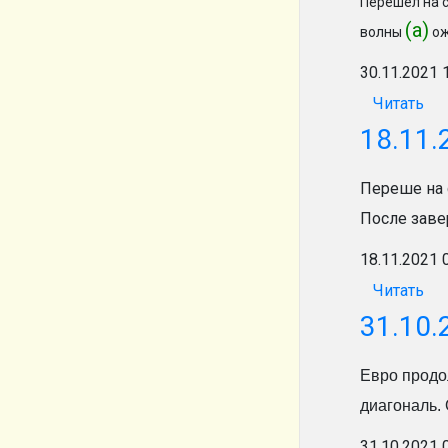
Перешел на 
(а)
волны
ож
30.11.2021 
Читать
18.11.
Переше на 
После зав
18.11.2021 
Читать
31.10.
Евро продол
диагональ.
31.10.2021 