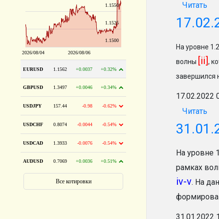
Читать
17.02.
На уровне 1.
[ii]
волны
, к
завершился н
17.02.2022 
Читать
31.01.
На уровне 
рамках во
iv-v
. На д
формирован
31.01.2022 