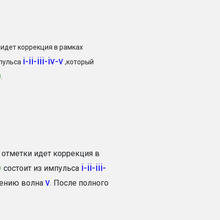
 идет коррекция в рамках
i-ii-iii-iv-v
мпульса
,который
)
.
 отметки идет коррекция в
)
i-ii-iii-
состоит из импульса
v
шению волна
. После полного