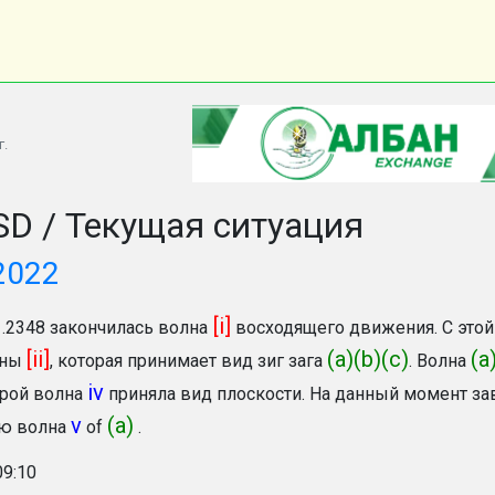
г.
D / Текущая ситуация
2022
[i]
1.2348 закончилась волна
восходящего движения. С этой
[ii]
(a)(b)(c)
(a
лны
, которая принимает вид зиг зага
. Волна
iv
орой волна
приняла вид плоскости
. На данный момент за
v
(a)
ю волна
of
.
09:10