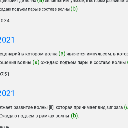
(а)
сценарий где волна
является импульсом, в котором развиваетс
(b)
идаю подъем пары в составе волны
.
10:34
2021
(а)
сценарий в котором волна
является импульсом, в кото
(а)
ершения волны
ожидаю подъем пары в составе волны
07:51
2021
(
жает развитие волны [ii], которая принимает вид зиг зага
(b)
 Ожидаю подъем в рамках волны
.
09:08