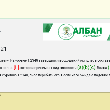
г.
021
етку. На уровне 1.2348 завершился восходяжий импульс в состав
[ii]
(a)(b)(c)
я волна
, которая принимает вид плоскости
. Волна
 к уровню 1.2348, либо перебить его. После чего ожидаю падение