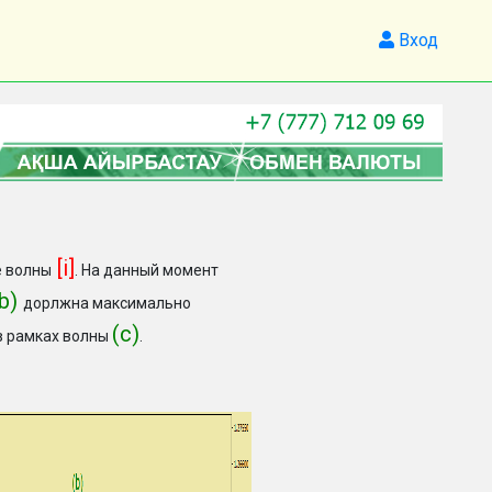
Вход
[i]
е волны
. На данный момент
(b)
дорлжна максимально
(с)
 в рамках волны
.