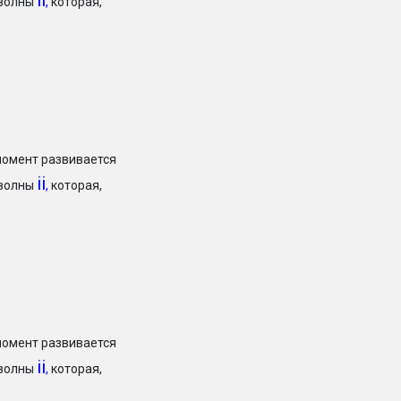
ii
 волны
,
которая,
момент развивается
ii
 волны
,
которая,
момент развивается
ii
 волны
,
которая,