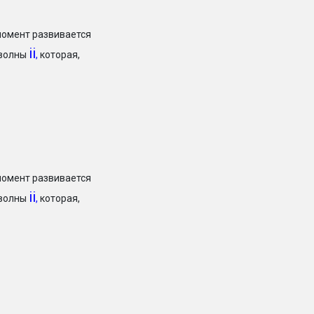
момент развивается
ii
 волны
,
которая,
момент развивается
ii
 волны
,
которая,