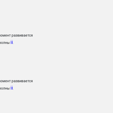
момент развивается
ii
 волны
.
момент развивается
ii
 волны
.