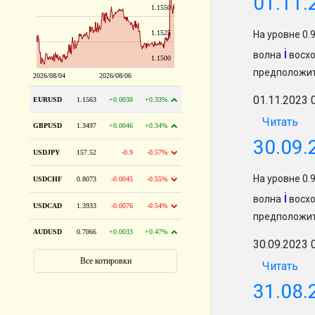
01.11.
На уровне 0
i
волна
восхо
предположит
01.11.2023 
Читать
30.09.
На уровне 0
i
волна
восхо
предположит
30.09.2023 
Читать
31.08.