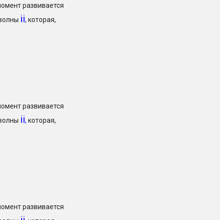
момент развивается
ii
 волны
,
которая,
момент развивается
ii
 волны
,
которая,
момент развивается