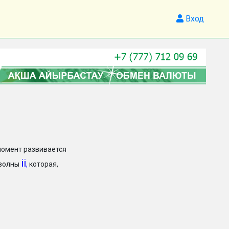
Вход
момент развивается
ii
 волны
,
которая,