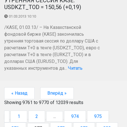
УТРЕННЯЯ СЕССИЯ KASE:
USDKZT_TOD = 150,56 (+0,19)
01.03.2013 10:10
/KASE, 01.03.13/ – На Казахстанской
фондовой бирже (KASE) закончилась
утренняя торговая сессия по доллару США с
расчетами Т+0 в тенге (USDKZT_TOD), евро с
расчетами T+0 в тенге (EURKZT_TOD) и в
долларах США (EURUSD_TOD). Для
указанных инструментов да...
Читать
« Назад
Вперёд »
Showing
9761
to
9770
of
12039
results
1
2
...
974
975