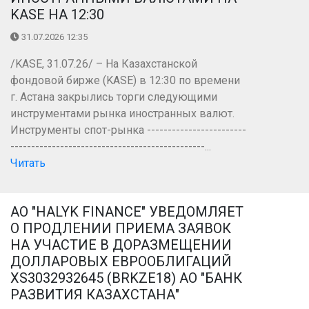
KASE НА 12:30
31.07.2026 12:35
/KASE, 31.07.26/ – На Казахстанской
фондовой бирже (KASE) в 12:30 по времени
г. Астана закрылись торги следующими
инструментами рынка иностранных валют.
Инструменты спот-рынка ------------------------
-----------------------------------------------...
Читать
АО "HALYK FINANCE" УВЕДОМЛЯЕТ
О ПРОДЛЕНИИ ПРИЕМА ЗАЯВОК
НА УЧАСТИЕ В ДОРАЗМЕЩЕНИИ
ДОЛЛАРОВЫХ ЕВРООБЛИГАЦИЙ
XS3032932645 (BRKZE18) АО "БАНК
РАЗВИТИЯ КАЗАХСТАНА"