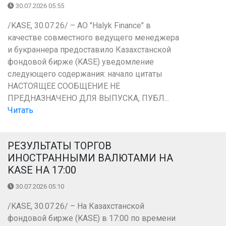
30.07.2026 05:55
/KASE, 30.07.26/ – АО "Halyk Finance" в
качестве совместного ведущего менеджера
и букраннера предоставило Казахстанской
фондовой бирже (KASE) уведомление
следующего содержания: начало цитаты
НАСТОЯЩЕЕ СООБЩЕНИЕ НЕ
ПРЕДНАЗНАЧЕНО ДЛЯ ВЫПУСКА, ПУБЛ...
Читать
РЕЗУЛЬТАТЫ ТОРГОВ
ИНОСТРАННЫМИ ВАЛЮТАМИ НА
KASE НА 17:00
30.07.2026 05:10
/KASE, 30.07.26/ – На Казахстанской
фондовой бирже (KASE) в 17:00 по времени