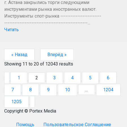
г. Астана закрылись торги следующими
инструментами рынка иностранных валют.
Инструменты спот-рынка ------------------------
-------------------------------------------------...
Читать
« Назад
Вперёд »
Showing
11
to
20
of
12043
results
1
2
3
4
5
6
7
8
9
10
...
1204
1205
Copyright © Portex Media
Помощь
Пользовательское Соглашение