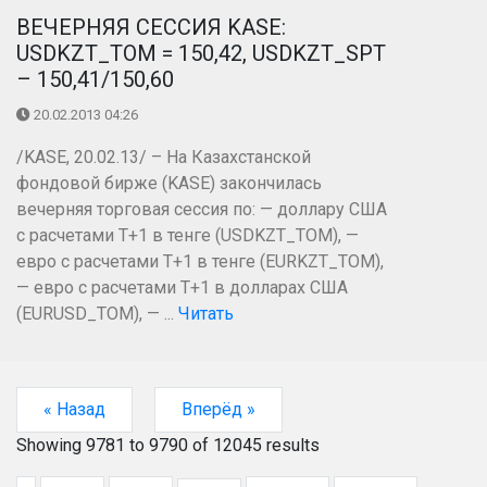
ВЕЧЕРНЯЯ СЕССИЯ KASE:
USDKZT_TOM = 150,42, USDKZT_SPT
– 150,41/150,60
20.02.2013 04:26
/KASE, 20.02.13/ – На Казахстанской
фондовой бирже (KASE) закончилась
вечерняя торговая сессия по: — доллару США
с расчетами Т+1 в тенге (USDKZT_TOM), —
евро с расчетами Т+1 в тенге (EURKZT_TOM),
— евро с расчетами Т+1 в долларах США
(EURUSD_TOM), — ...
Читать
« Назад
Вперёд »
Showing
9781
to
9790
of
12045
results