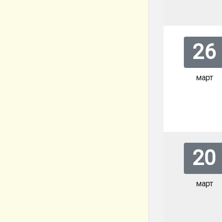
26
март
20
март