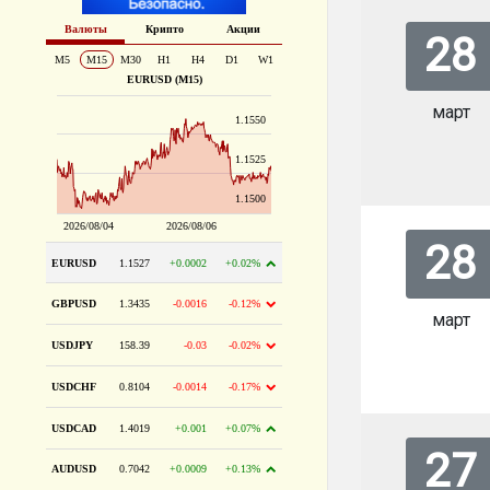
28
март
28
март
27