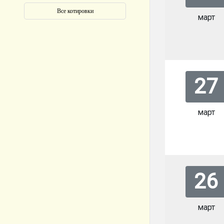
март
27
март
26
март