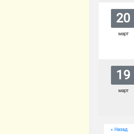
20
март
19
март
« Назад