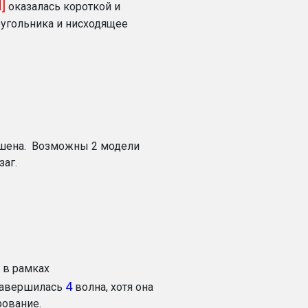
d]
оказалась короткой и
еугольника и нисходящее
ршена. Возможны 2 модели
заг.
в рамках
4
 завершилась
волна, хотя она
ование.