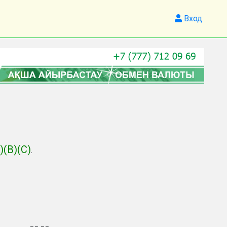
Вход
)(B)(C)
.