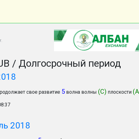
г.
B / Долгосрочный период
2018
5
(С)
(A
родолжает свое развитие
волна волны
плоскости
08:37
ль 2018