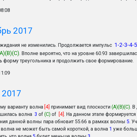
08:08
брь 2017
1-2-3-4-5
жидания не изменились. Продолжается импульс
(A)(B)(C)
. Вполне вероятно, что на уровне 60.93 завершила
ь форму треугольника и продолжить свое формирование.
11:09
 2017
му варианту волна
[4]
принимает вид плоскости
(A)(B)(C)
. 
ршилась волна
3
of
(C)
of
[4]
. На данном этапе формируется
ия данной волны пара обновит 55.66 в рамках волны
5
. У
3
волна не может быть самой короткой, а волна
1
уже боль
ть, что волна
5
будет меньше волны
3
.