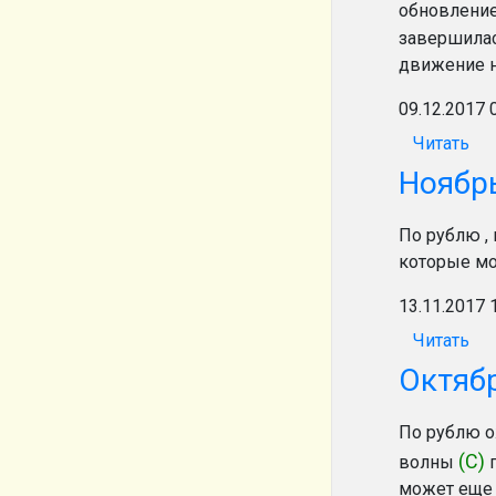
обновление
завершилас
движение н
09.12.2017 
Читать
Ноябр
По рублю , 
которые мо
13.11.2017 
Читать
Октяб
По рублю о
(С)
волны
п
может еще 