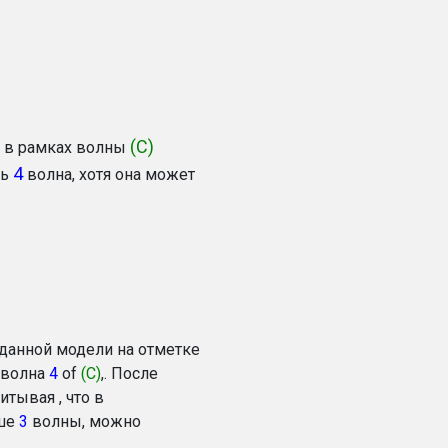
(С)
в рамках волны
4
сь
волна, хотя она может
В данной модели на отметке
 волна
4
of
(C)
,. После
читывая , что в
ше
3
волны, можно