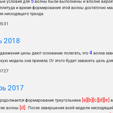
5
ые условия для
волны были выполнены и вполне вероятно
мплитуда и время формирования этой волны достаточно ма
ии нисходящего тренда.
05:31
ь 2018
4
движения цены дают основание полагать, что
волна зав
акую модель она приняла. От этого будет зависеть цель дл
07:27
рь 2017
[a][b][c][d][e]
родолжается формирование треугольника
[d]
тие волны
. После завершения всей модели нисходящий