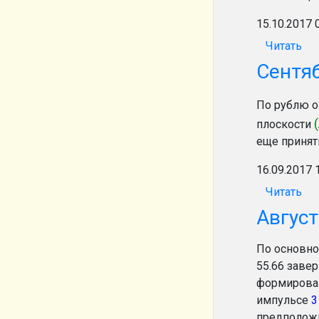
15.10.2017 
Читать
Сентя
По рублю о
плоскости
еще принят
16.09.2017 
Читать
Август
По основно
55.66 заве
формирован
импульсе
предположи