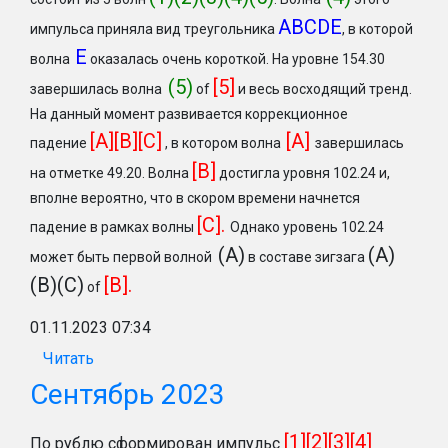
ABCDE
импульса приняла вид треугольника
, в которой
Е
волна
оказалась очень короткой. На уровне 154.30
(5)
[5]
завершилась волна
of
и весь восходящий тренд.
На данный момент развивается коррекционное
[A][B][C]
[A]
падение
, в котором волна
завершилась
[B]
на отметке 49.20. Волна
достигла уровня 102.24 и,
вполне вероятно, что в скором времени начнется
[C].
падение в рамках волны
Однако уровень 102.24
(A)
(A)
может быть первой волной
в составе зигзага
(B)(C)
[B].
of
01.11.2023 07:34
Читать
Сентябрь 2023
[1][2][3][4]
По рублю сформирован импульс