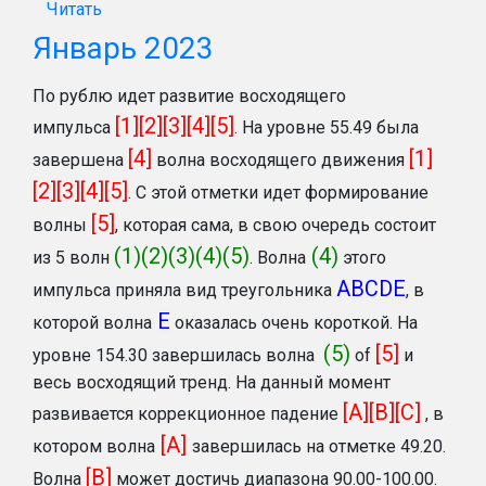
Читать
Январь 2023
По рублю идет развитие восходящего
[1][2][3][4][5]
импульса
.
На уровне 55.49 была
[4]
[1]
завершена
волна восходящего движения
[2][3][4][5]
. С этой отметки идет формирование
[5]
волны
, которая сама, в свою очередь состоит
(1)(2)(3)(4)(5)
(4)
из 5 волн
. Волна
этого
ABCDE
импульса приняла вид треугольника
, в
Е
которой волна
оказалась очень короткой. На
(5)
[5]
уровне 154.30 завершилась волна
of
и
весь восходящий тренд. На данный момент
[A][B][C]
развивается коррекционное падение
, в
[A]
котором волна
завершилась на отметке 49.20.
[B]
Волна
может достичь диапазона 90.00-100.00.