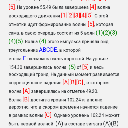
[5]
[4]
.
На уровне 55.49 была завершена
волна
[1][2][3][4][5]
восходящего движения
. С этой
[5]
отметки идет формирование волны
, которая
(1)(2)(3)
сама, в свою очередь состоит из 5 волн
(4)(5)
(4)
. Волна
этого импульса приняла вид
ABCDE
треугольника
, в которой
Е
волна
оказалась очень короткой. На уровне
(5)
[5]
154.30 завершилась волна
of
и весь
восходящий тренд. На данный момент развивается
[A][B][C]
коррекционное падение
, в котором
[A]
волна
завершилась на отметке 49.20.
[B]
Волна
достигла уровня 102.24 и, вполне
вероятно, что в скором времени начнется падение
[C].
в рамках волны
Однако уровень 102.24 может
(A)
(A)(B)
быть первой волной
в составе зигзага