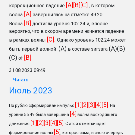
[A][B][C]
коррекционное падение
, в котором
[A]
волна
завершилась на отметке 49.20.
[B]
Волна
достигла уровня 102.24 и, вполне
вероятно, что в скором времени начнется падение
[C].
в рамках волны
Однако уровень 102.24 может
(A)
(A)(B)
быть первой волной
в составе зигзага
(C)
[B].
of
31.08.2023 09:49
Читать
Июль 2023
[1][2][3][4][5]
По рублю сформирован импульс
.
На
[4]
уровне 55.49 была завершена
волна восходящего
[1][2][3][4][5]
движения
. С этой отметки идет
[5]
формирование волны
, которая сама, в свою очередь