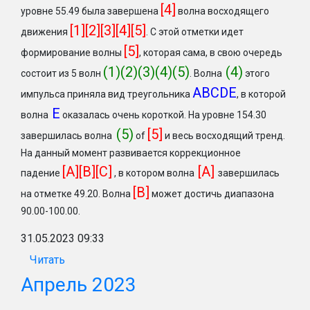
[4]
уровне 55.49 была завершена
волна восходящего
[1][2][3][4][5]
движения
. С этой отметки идет
[5]
формирование волны
, которая сама, в свою очередь
(1)(2)(3)(4)(5)
(4)
состоит из 5 волн
. Волна
этого
ABCDE
импульса приняла вид треугольника
, в которой
Е
волна
оказалась очень короткой. На уровне 154.30
(5)
[5]
завершилась волна
of
и весь восходящий тренд.
На данный момент развивается коррекционное
[A][B][C]
[A]
падение
, в котором волна
завершилась
[B]
на отметке 49.20. Волна
может достичь диапазона
90.00-100.00.
31.05.2023 09:33
Читать
Апрель 2023