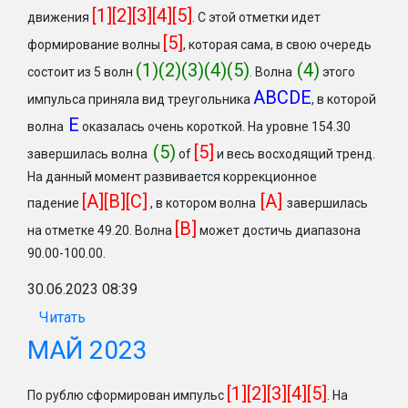
[1][2][3][4][5]
движения
. С этой отметки идет
[5]
формирование волны
, которая сама, в свою очередь
(1)(2)(3)(4)(5)
(4)
состоит из 5 волн
. Волна
этого
ABCDE
импульса приняла вид треугольника
, в которой
Е
волна
оказалась очень короткой. На уровне 154.30
(5)
[5]
завершилась волна
of
и весь восходящий тренд.
На данный момент развивается коррекционное
[A][B][C]
[A]
падение
, в котором волна
завершилась
[B]
на отметке 49.20. Волна
может достичь диапазона
90.00-100.00.
30.06.2023 08:39
Читать
МАЙ 2023
[1][2][3][4][5]
По рублю сформирован импульс
.
На