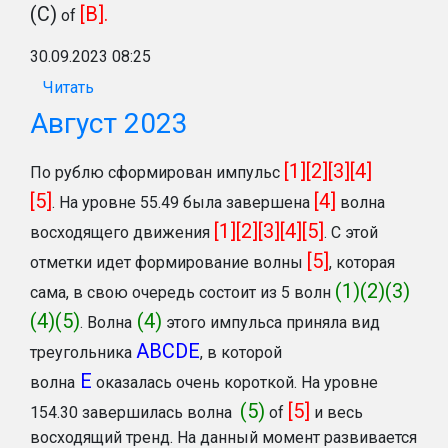
(C)
[B].
of
30.09.2023 08:25
Читать
Август 2023
[1][2][3][4]
По рублю сформирован импульс
[5]
[4]
.
На уровне 55.49 была завершена
волна
[1][2][3][4][5]
восходящего движения
. С этой
[5]
отметки идет формирование волны
, которая
(1)(2)(3)
сама, в свою очередь состоит из 5 волн
(4)(5)
(4)
. Волна
этого импульса приняла вид
ABCDE
треугольника
, в которой
Е
волна
оказалась очень короткой. На уровне
(5)
[5]
154.30 завершилась волна
of
и весь
восходящий тренд. На данный момент развивается