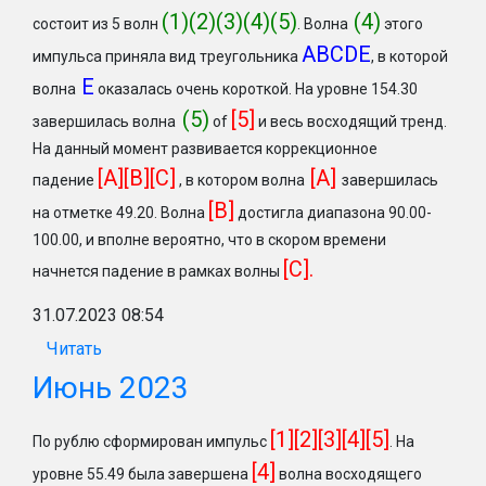
(1)(2)(3)(4)(5)
(4)
состоит из 5 волн
. Волна
этого
ABCDE
импульса приняла вид треугольника
, в которой
Е
волна
оказалась очень короткой. На уровне 154.30
(5)
[5]
завершилась волна
of
и весь восходящий тренд.
На данный момент развивается коррекционное
[A][B][C]
[A]
падение
, в котором волна
завершилась
[B]
на отметке 49.20. Волна
достигла диапазона 90.00-
100.00, и вполне вероятно, что в скором времени
[C].
начнется падение в рамках волны
31.07.2023 08:54
Читать
Июнь 2023
[1][2][3][4][5]
По рублю сформирован импульс
.
На
[4]
уровне 55.49 была завершена
волна восходящего