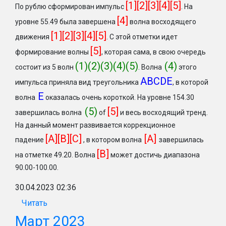
[1][2][3][4][5]
По рублю сформирован импульс
.
На
[4]
уровне 55.49 была завершена
волна восходящего
[1][2][3][4][5]
движения
. С этой отметки идет
[5]
формирование волны
, которая сама, в свою очередь
(1)(2)(3)(4)(5)
(4)
состоит из 5 волн
. Волна
этого
ABCDE
импульса приняла вид треугольника
, в которой
Е
волна
оказалась очень короткой. На уровне 154.30
(5)
[5]
завершилась волна
of
и весь восходящий тренд.
На данный момент развивается коррекционное
[A][B][C]
[A]
падение
, в котором волна
завершилась
[B]
на отметке 49.20. Волна
может достичь диапазона
90.00-100.00.
30.04.2023 02:36
Читать
Март 2023