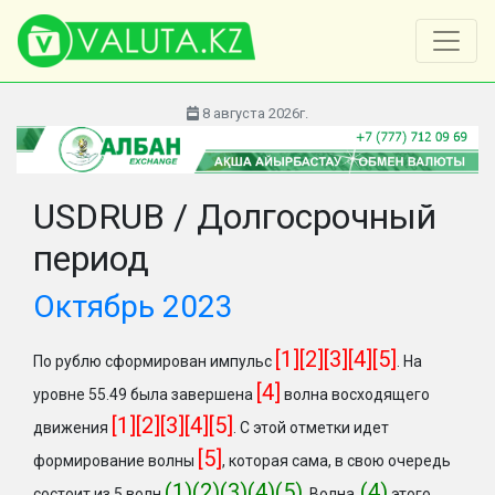
8 августа 2026г.
USDRUB / Долгосрочный
период
Октябрь 2023
[1][2][3][4][5]
По рублю сформирован импульс
.
На
[4]
уровне 55.49 была завершена
волна восходящего
[1][2][3][4][5]
движения
. С этой отметки идет
[5]
формирование волны
, которая сама, в свою очередь
(1)(2)(3)(4)(5)
(4)
состоит из 5 волн
. Волна
этого