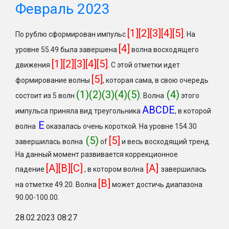
Февраль 2023
[1][2][3][4][5]
По рублю сформирован импульс
.
На
[4]
уровне 55.49 была завершена
волна восходящего
[1][2][3][4][5]
движения
. С этой отметки идет
[5]
формирование волны
, которая сама, в свою очередь
(1)(2)(3)(4)(5)
(4)
состоит из 5 волн
. Волна
этого
ABCDE
импульса приняла вид треугольника
, в которой
Е
волна
оказалась очень короткой. На уровне 154.30
(5)
[5]
завершилась волна
of
и весь восходящий тренд.
На данный момент развивается коррекционное
[A][B][C]
[A]
падение
, в котором волна
завершилась
[B]
на отметке 49.20. Волна
может достичь диапазона
90.00-100.00.
28.02.2023 08:27