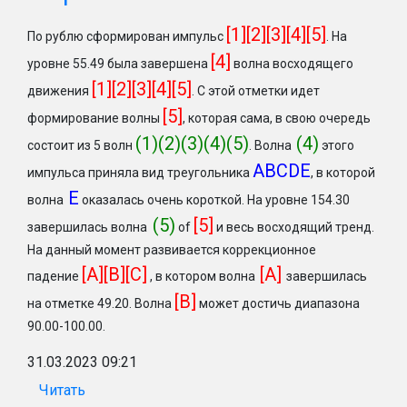
[1][2][3][4][5]
По рублю сформирован импульс
.
На
[4]
уровне 55.49 была завершена
волна восходящего
[1][2][3][4][5]
движения
. С этой отметки идет
[5]
формирование волны
, которая сама, в свою очередь
(1)(2)(3)(4)(5)
(4)
состоит из 5 волн
. Волна
этого
ABCDE
импульса приняла вид треугольника
, в которой
Е
волна
оказалась очень короткой. На уровне 154.30
(5)
[5]
завершилась волна
of
и весь восходящий тренд.
На данный момент развивается коррекционное
[A][B][C]
[A]
падение
, в котором волна
завершилась
[B]
на отметке 49.20. Волна
может достичь диапазона
90.00-100.00.
31.03.2023 09:21
Читать