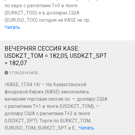
по евро с расчетами Т+0 в тенге
(EURKZT_TOD) и в долларах США
(EURUSD_TOD) сегодня на KASE не пр...
Читать
ВЕЧЕРНЯЯ СЕССИЯ KASE:
USDKZT_TOM = 182,05, USDKZT_SPT
= 182,07
17.04.2014 04:32
/KASE, 17.04.14/ – На Казахстанской
фондовой бирже (KASE) закончилась
вечерняя торговая сессия по: — доллару США
с расчетами Т+1 в тенге (USDKZT_TOM), —
доллару США с расчетами Т+2 в тенге
(USDKZT_SPT). Торги по EURKZT_TOM,
EURUSD_TOM, EURKZT_SPT и E...
Читать