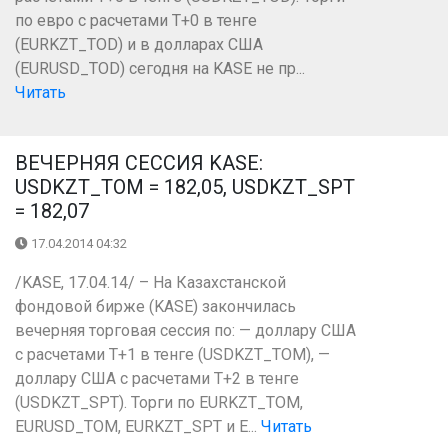
по евро с расчетами Т+0 в тенге
(EURKZT_TOD) и в долларах США
(EURUSD_TOD) сегодня на KASE не пр...
Читать
ВЕЧЕРНЯЯ СЕССИЯ KASE:
USDKZT_TOM = 182,05, USDKZT_SPT
= 182,07
17.04.2014 04:32
/KASE, 17.04.14/ – На Казахстанской
фондовой бирже (KASE) закончилась
вечерняя торговая сессия по: — доллару США
с расчетами Т+1 в тенге (USDKZT_TOM), —
доллару США с расчетами Т+2 в тенге
(USDKZT_SPT). Торги по EURKZT_TOM,
EURUSD_TOM, EURKZT_SPT и E...
Читать