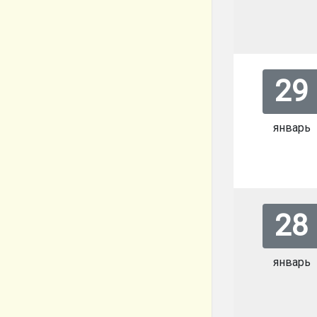
29
январь
28
январь