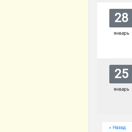
28
январь
25
январь
« Назад