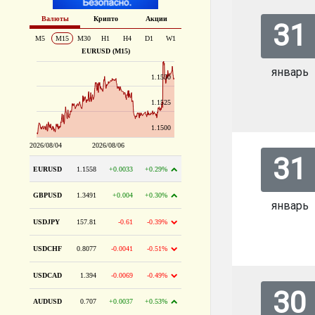
31
январь
31
январь
30