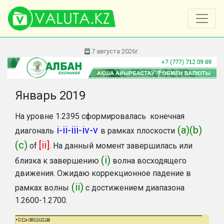
7 августа 2026г.
Январь 2019
На уровне 1.2395 сформировалась конечная
i-ii-iii-iv-v
(a)(b)
диагональ
в рамках плоскости
(c)
[ii]
of
. На данный момент завершилась или
(i)
близка к завершению
волна восходящего
движения. Ожидаю коррекционное падение в
(ii)
рамках волны
с достижением диапазона
1.2600-1.2700.