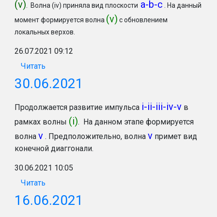
(v)
a-b-c
. Волна (iv) приняла вид плоскости
. На данный
(v)
момент формируется волна
с обновлением
локальных верхов.
26.07.2021 09:12
Читать
30.06.2021
i-ii-iii-iv-v
Продолжается развитие импульса
в
(i)
рамках волны
. На данном этапе формируется
v
v
волна
. Предположительно, волна
примет вид
конечной диаггонали.
30.06.2021 10:05
Читать
16.06.2021