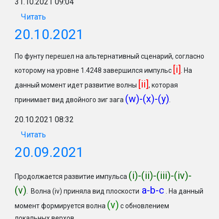
31.10.2021 09:04
Читать
20.10.2021
По фунту перешел на альтернативный сценарий, согласно
[i]
которому на уровне 1.4248 завершился импульс
. На
[ii]
данный момент идет развитие волны
, которая
(w)-(x)-(y)
принимает вид двойного зиг зага
.
20.10.2021 08:32
Читать
20.09.2021
(
i)-(ii)-(iii)-(iv)-
Продолжается развитие импульса
(v)
a-b-c
. Волна (iv) приняла вид плоскости
. На данный
(v)
момент формируется волна
с обновлением
локальных верхов.