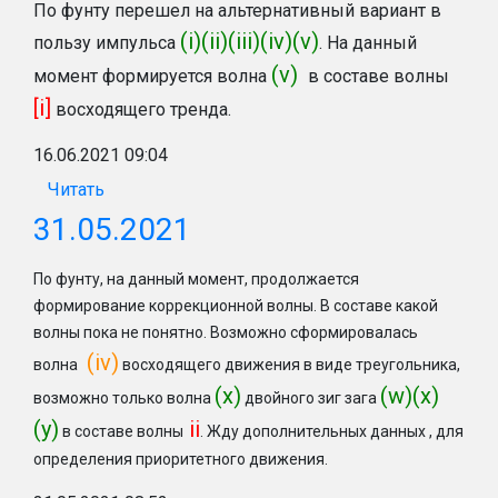
По фунту перешел на альтернативный вариант в
(i)(ii)(iii)(iv)(v)
пользу импульса
. На данный
(v)
момент формируется волна
в составе волны
[i]
восходящего тренда.
16.06.2021 09:04
Читать
31.05.2021
По фунту, на данный момент, продолжается
формирование коррекционной волны. В составе какой
волны пока не понятно. Возможно сформировалась
(iv)
волна
восходящего движения в виде треугольника,
(x)
(w)(x)
возможно только волна
двойного зиг зага
(y)
ii
в составе волны
. Жду дополнительных данных , для
определения приоритетного движения.