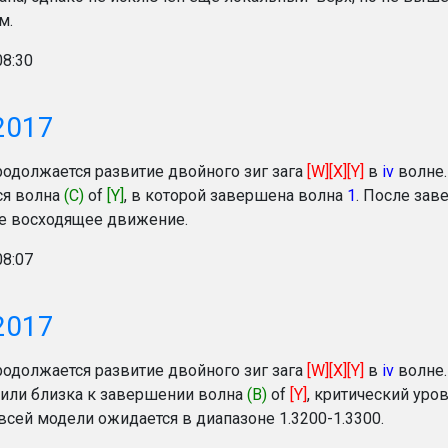
м.
08:30
2017
родолжается развитие двойного зиг зага
[W][X][Y]
в
iv
волне
ся волна
(С)
of
[Y]
, в которой завершена волна
1
. После за
е восходящее движение.
08:07
2017
родолжается развитие двойного зиг зага
[W][X][Y]
в
iv
волне.
или близка к завершении волна
(B)
of
[Y]
, критический уров
всей модели ожидается в диапазоне 1.3200-1.3300.