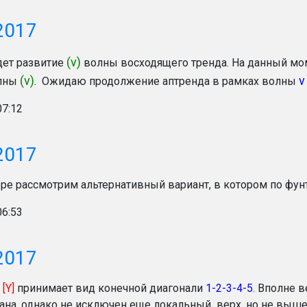
2017
(v)
дет развитие
волны восходящего тренда. На данный м
(v)
v
олны
. Ожидаю продолжение аптренда в рамках волны
07:12
2017
оре рассмотрим альтернативный вариант, в котором по фунт
06:53
2017
f
[Y]
принимает вид конечной диагонали
1-2-3-4-5
. Вполне 
на, однако не исключен еще локальный верх, но не выше 