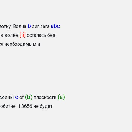
b
abc
етку. Волна
зиг зага
[ii]
 в волне
осталась без
тся необходимым и
c
(b)
(a)
 волны
of
плоскости
обитие 1,3656 не будет