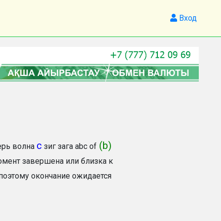
Вход
с
(b)
ерь волна
зиг зага abc of
мент завершена или близка к
 поэтому окончание ожидается