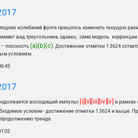
2017
следних колебаний фунта пришлось изменить текущую разм
нимает вид треугольника, однако, сама модель коррекции
(a)(b)(c)
 – плоскость
. Достижение отметки 1.3624 остае
ым условием.
06:45
2017
[i][ii][iii][iv][v]
родолжается восходящий импульс
в рамках
обходимое условие- достижение отметки 1.3624 и выше. Пр
 продолжению тренда.
01:02