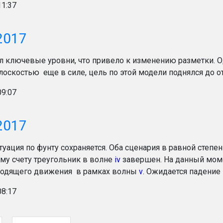
11:37
2017
л ключевые уровни, что привело к изменению разметки. 
лоскостью еще в силе, цель по этой модели поднялся до от
09:07
2017
туация по фунту сохраняется. Оба сценария в равной степ
му счету треугольник в волне
iv
завершен. На данный мо
ходящего движения в рамках волны
v
. Ожидается падение
08:17