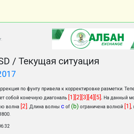
г.
D / Текущая ситуация
2017
оррекция по фунту привела к корректировке разметки. Теп
[1][2][3][4][5]
.
ет собой конечную диагональ
На данный мо
[2]
c
(b)
[1]
ю волна
. Длина волны
of
ограничена волной
,
3800.
06:32