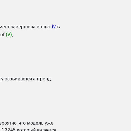
iv
омент завершена волна
в
(v)
of
,
у развивается аптренд.
вероятно, что модель уже
1.3245 который является