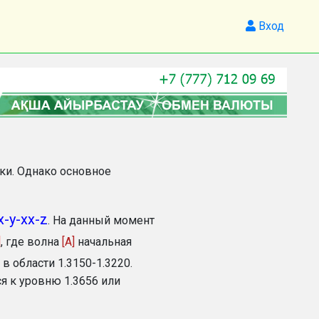
Вход
ки. Однако основное
x-y-xx-z
. На данный момент
]
, где волна
[A]
начальная
 области 1.3150-1.3220.
я к уровню 1.3656 или