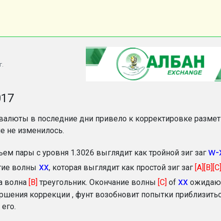
г.
017
алюты в последние дни привело к корректировке размет
е не изменилось.
w-
ъем пары с уровня 1.3026 выглядит как тройной зиг заг
хх
тие волны
, которая выглядит как простой зиг заг
[A][B][C
xx
 а волна
[B]
треугольник. Окончание волны
[C]
of
ожидаю в
ршения коррекции , фунт возобновит попытки приблизитьс
его.