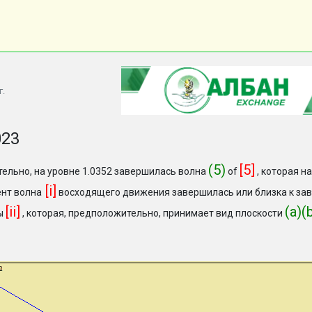
г.
023
(5)
[5]
ельно, на уровне 1.0352 завершилась волна
of
, которая н
[i]
нт волна
восходящего движения завершилась или близка к за
[ii]
(a)(
ы
, которая, предположительно, принимает вид плоскости