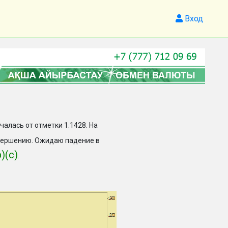
Вход
ачалась от отметки 1.1428. На
вершению. Ожидаю падение в
b)(c)
.