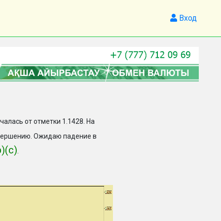
Вход
ачалась от отметки 1.1428. На
вершению. Ожидаю падение в
b)(c)
.