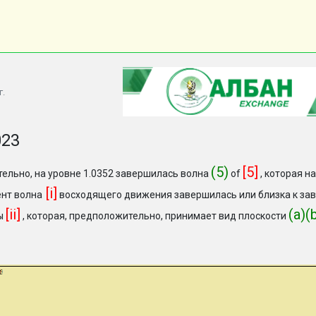
г.
023
(5)
[5]
ельно, на уровне 1.0352 завершилась волна
of
, которая н
[i]
нт волна
восходящего движения завершилась или близка к за
[ii]
(a)(
ы
, которая, предположительно, принимает вид плоскости