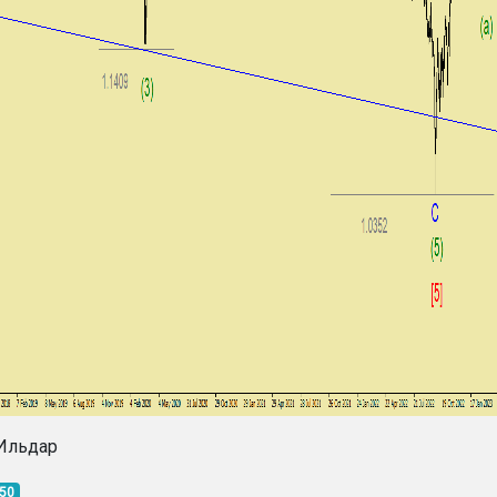
Ильдар
:50