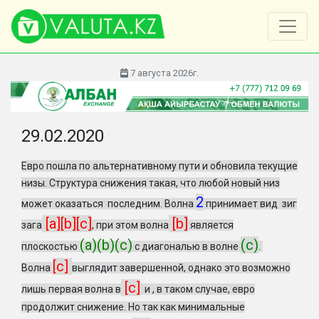
7 августа 2026г.
29.02.2020
Евро пошла по альтернативному пути и обновила текущие
низы. Структура снижения такая, что любой новый низ
2
может оказаться последним. Волна
принимает вид зиг
[a][b][c]
[b]
зага
, при этом волна
является
(a)(b)(c)
(c)
плоскостью
с диагональю в волне
.
[c]
Волна
выглядит завершенной, однако это возможно
[c]
лишь первая волна в
и , в таком случае, евро
продолжит снижение. Но так как минимальные