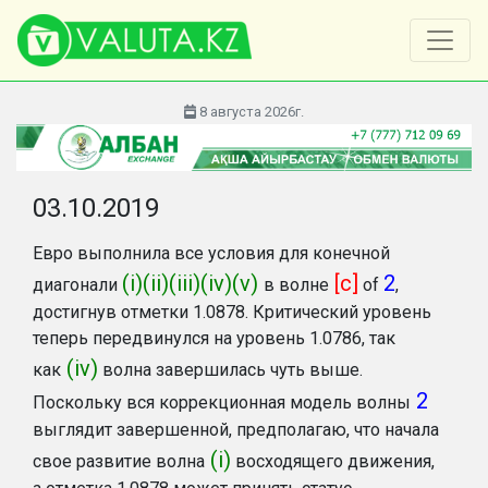
8 августа 2026г.
03.10.2019
Евро выполнила все условия для конечной
(i)(ii)(iii)(iv)(v)
[c]
2
диагонали
в волне
of
,
достигнув отметки 1.0878. Критический уровень
теперь передвинулся на уровень 1.0786, так
(iv)
как
волна завершилась чуть выше.
2
Поскольку вся коррекционная модель волны
выглядит завершенной, предполагаю, что начала
(i)
свое развитие волна
восходящего движения,