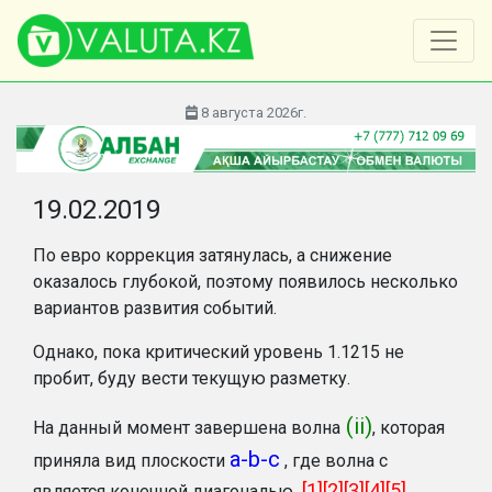
8 августа 2026г.
19.02.2019
По евро коррекция затянулась, а снижение
оказалось глубокой, поэтому появилось несколько
вариантов развития событий.
Однако, пока критический уровень 1.1215 не
пробит, буду вести текущую разметку.
(ii)
На данный момент завершена волна
, которая
a-b-c
приняла вид плоскости
, где волна c
[1][2][3][4][5]
является конечной диагональю
.