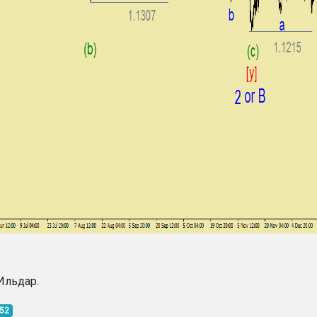
Ильдар.
:52