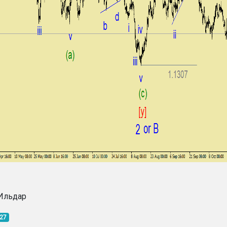
Ильдар
:27