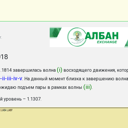
г.
018
(i)
1.1814 завершилась волна
восходящего движения, котор
-ii-iii-iv-v
. На данный момент близка к завершению волн
(iii)
жидаю подъем пары в рамках волны
.
й уровень – 1.1307.