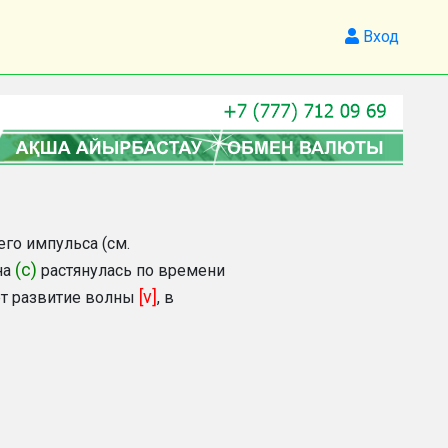
Вход
го импульса (см.
(с)
на
растянулась по времени
[v]
ет развитие волны
, в