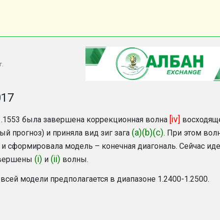
г.
017
[iv]
1.1553 была завершена коррекционная волна
восходяще
(a)(b)(c)
ый прогноз) и приняла вид зиг зага
. При этом вол
 и сформировала модель – конечная диагональ. Сейчас ид
(i)
(ii)
авершены
и
волны.
всей модели предполагается в диапазоне 1.2400-1.2500.