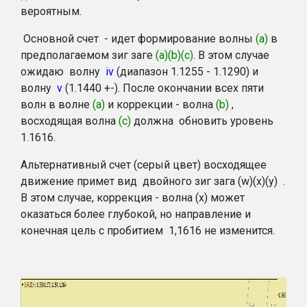
вероятным.
Основной счет - идет формирование волны
(a)
в
предполагаемом зиг заге
(a)(b)(c)
. В этом случае
ожидаю волну
iv
(диапазон 1.1255 - 1.1290) и
волну
v
(1.1440 +-). После окончании всех пяти
волн в волне
(a)
и коррекции - волна
(b)
,
восходящая волна
(с)
должна обновить уровень
1.1616.
Альтернативный счет (серый цвет) восходящее
движение примет вид двойного зиг зага
(w)(x)(y)
.
В этом случае, коррекция - волна
(х)
может
оказаться более глубокой, но направление и
конечная цель с пробитием 1,1616 не изменится.