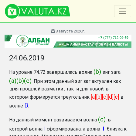
8 августа 2026г.
24.06.2019
(b)
На уровне 74.72 завершилась волна
зиг зага
(a)(b)(c)
. При этом данный зиг заг актуален как
для прошлой разметки , так и для новой, в
[a][b][c][d][e]
котором формируется треугольник
в
B
волне
.
(с)
На данный момент развивается волна
, в
i
ii
которой волна
сформирована, а волна
близка к