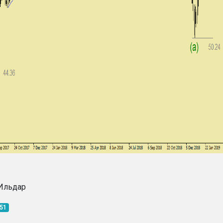
Ильдар
:51