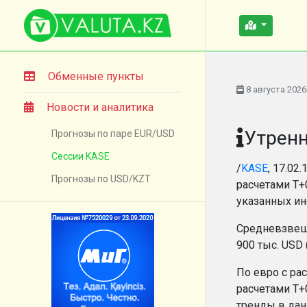
Обменные пункты
8 августа 2026
Новости и аналитика
Утренн
Прогнозы по паре EUR/USD
Сессии KASE
/
KASE
, 17.02
Прогнозы по USD/KZT
расчетами Т+
указанных ин
Средневзвеше
900 тыс. USD 
По евро с ра
расчетами T+
тренды в дан