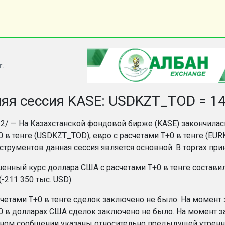
г.
яя сессия KASE: USDKZT_TOD = 148
.12/ — На Казахстанской фондовой бирже (KASE) закончилас
0 в тенге (USDKZT_TOD), евро с расчетами T+0 в тенге (E
струментов данная сессия является основной. В торгах при
нный курс доллара США с расчетами T+0 в тенге составил 1
(-211 350 тыс. USD).
счетами T+0 в тенге сделок заключено не было. На момент 
0 в долларах США сделок заключено не было. На момент за
ном сообщении указаны относительно предыдущей утренне