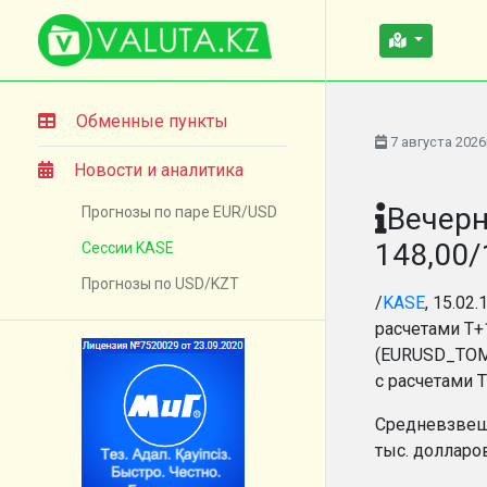
Обменные пункты
7 августа 2026
Новости и аналитика
Вечерн
Прогнозы по паре EUR/USD
148,00/
Сессии KASE
Прогнозы по USD/KZT
/
KASE
, 15.02
расчетами Т+
(EURUSD_TOM)
с расчетами 
Средневзвеше
тыс. долларо