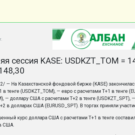
г.
яя сессия KASE: USDKZT_TOM = 14
148,30
.12/ — На Казахстанской фондовой бирже (KASE) закончилас
1 в тенге (USDKZT_TOM), — евро с расчетами Т+1 в тенге (
, — доллару США с расчетами Т+2 в тенге (USDKZT_SPT), — 
Т+2 в долларах США (EURUSD_SPT). В торгах приняли участ
нный курс доллара США с расчетами T+1 в тенге составил 
в США.