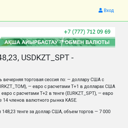
Вход
8,23, USDKZT_SPT -
ь вечерняя торговая сессия по: — доллару США с
EURKZT_TOM), — евро с расчетами Т+1 в долларах США
евро с расчетами Т+2 в тенге (EURKZT_SPT), — евро
ие 14 членов валютного рынка KASE.
148,23 тенге за доллар США, объем торгов — 7 000