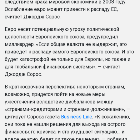
следствием краха мировой экономики в 2008 году.
Ослабление евро может привести к распаду ЕС,
считает Джордж Сорос.
Евро несет потенциальную угрозу политической
целостности Европейского союза,
предупредил
миллиардер. «Если общая валюта не выдержит, это
приведет к распаду самого Европейского союза. И это
будет катастрофой не только для Европы, но также и
для глобальной финансовой системы», — считает
Джордж Сорос.
В краткосрочной перспективе некоторым странам,
возможно, придется пойти на новые меры
ужесточения вследствие дисбалансов между
«странами-кредиторами и странами-должниками», —
цитирует Сороса газета
Business Line
. «К сожалению,
они пока не нашли решения для выхода из острого
финансового кризиса, и это ухудшает ситуацию… и
вовсе не ясно, будет ли такое решение», — добавил