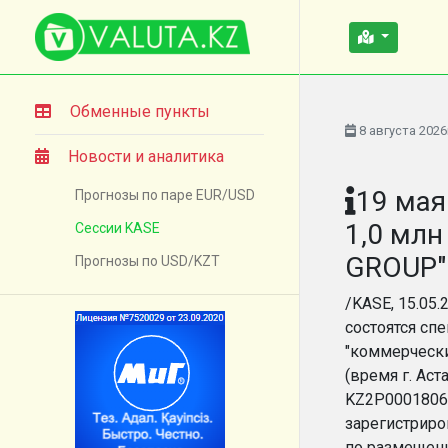
Обменные пункты
8 августа 2026
Новости и аналитика
19 мая
Прогнозы по паре EUR/USD
1,0 мл
Сессии KASE
GROUP"
Прогнозы по USD/KZT
/KASE, 15.05.
состоятся сп
"коммерчески
(время г. Астан
KZ2P00018062
зарегистриро
по размещени