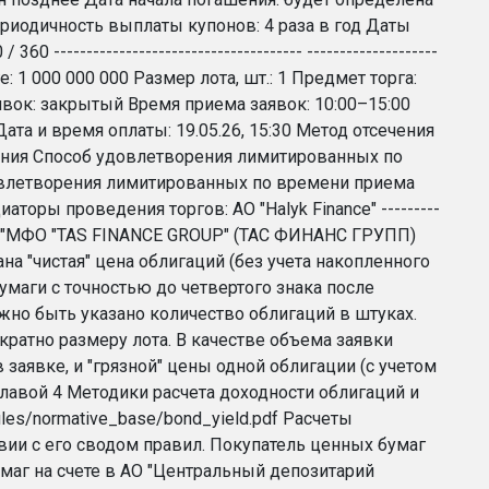
ериодичность выплаты купонов: 4 раза в год Даты
------------------------------------ --------------------
е: 1 000 000 000 Размер лота, шт.: 1 Предмет торга:
явок: закрытый Время приема заявок: 10:00–15:00
ата и время оплаты: 19.05.26, 15:30 Метод отсечения
чения Способ удовлетворения лимитированных по
довлетворения лимитированных по времени приема
торы проведения торгов: АО "Halyk Finance" ---------
ером ТОО "МФО "TAS FINANCE GROUP" (ТАС ФИНАНС ГРУПП)
ана "чистая" цена облигаций (без учета накопленного
умаги с точностью до четвертого знака после
жно быть указано количество облигаций в штуках.
ратно размеру лота. В качестве объема заявки
заявке, и "грязной" цены одной облигации (с учетом
главой 4 Методики расчета доходности облигаций и
iles/normative_base/bond_yield.pdf Расчеты
вии с его сводом правил. Покупатель ценных бумаг
маг на счете в АО "Центральный депозитарий