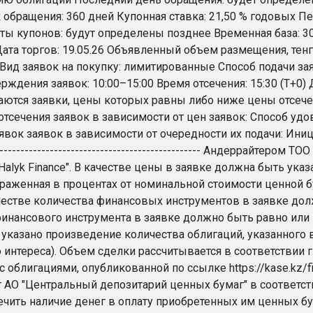
 обращения: 360 дней Купонная ставка: 21,50 % годовых П
 купонов: будут определены позднее Временная база: 30 / 360 --
-- Дата торгов: 19.05.26 Объявленный объем размещения, тенг
а Вид заявок на покупку: лимитированные Способ подачи за
ждения заявок: 10:00–15:00 Время отсечения: 15:30 (Т+0) Д
каются заявки, цены которых равны либо ниже цены отсе
отсечения заявок в зависимости от цен заявок: Способ у
вок заявок в зависимости от очередности их подачи: Инициа
--------------------------------------------------- Андеррайт
Halyk Finance". В качестве цены в заявке должна быть указ
ыраженная в процентах от номинальной стоимости ценной б
ачестве количества финансовых инструментов в заявке дол
инансового инструмента в заявке должно быть равно или к
указано произведение количества облигаций, указанного в 
 интереса). Объем сделки рассчитывается в соответствии 
 облигациями, опубликованной по ссылке https://kase.kz/f
 АО "Центральный депозитарий ценных бумаг" в соответст
ечить наличие денег в оплату приобретенных им ценных бу