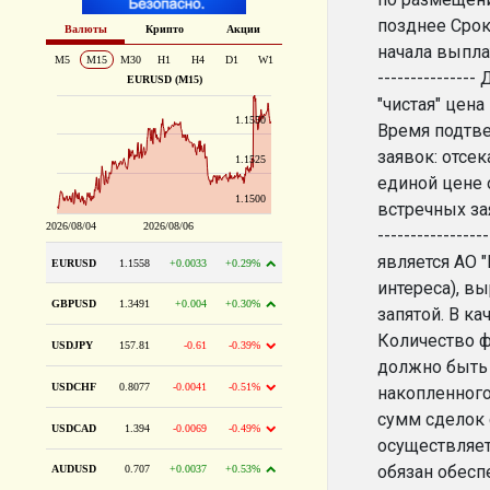
позднее Срок
начала выплаты
-------------
"чистая" цен
Время подтвер
заявок: отсе
единой цене 
встречных зая
--------------
является АО "
интереса), в
запятой. В к
Количество ф
должно быть 
накопленного
сумм сделок с
осуществляет
обязан обесп