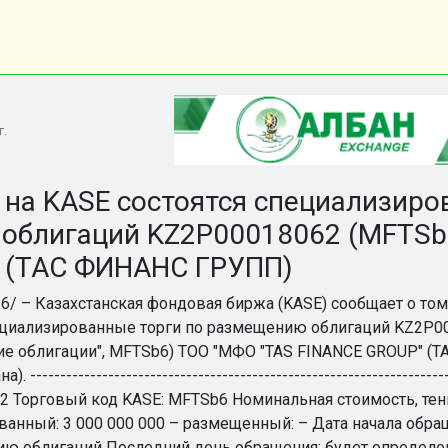
г.
 на KASE состоятся специализир
н облигаций KZ2P00018062 (MFTSb
 (ТАС ФИНАНС ГРУПП)
26/ – Казахстанская фондовая биржа (KASE) сообщает о том
ециализированные торги по размещению облигаций KZ2P00
е облигации", MFTSb6) ТОО "МФО "TAS FINANCE GROUP" (
а). --------------------------------------------------------------
 Торговый код KASE: MFTSb6 Номинальная стоимость, тенге
ванный: 3 000 000 000 – размещенный: – Дата начала обр
ю облигаций Последний день обращения: будет определен