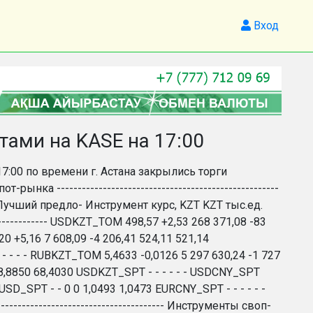
Вход
ами на KASE на 17:00
17:00 по времени г. Астана закрылись торги
-----------------------------------------------------
, Лучший предло- Инструмент курс, KZT KZT тыс.ед.
----------------- USDKZT_TOM 498,57 +2,53 268 371,08 -83
 +5,16 7 608,09 -4 206,41 524,11 521,14
 - - - RUBKZT_TOM 5,4633 -0,0126 5 297 630,24 -1 727
8,8850 68,4030 USDKZT_SPT - - - - - - USDCNY_SPT
USD_SPT - - 0 0 1,0493 1,0473 EURCNY_SPT - - - - - -
----------------------------------------- Инструменты своп-