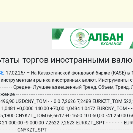
г.
таты торгов иностранными валют
SE
, 17.02.25/ – На Казахстанской фондовой бирже (KASE) в 
струментами рынка иностранных валют. Инструменты спот-рынка 
----------- Средне- Лучшее взвешенный Тренд, Объем, Тренд
ение ------------------------------------------------------------
 496,90 USDCNY_TOM - - 0 0 7,2626 7,2489 EURKZT_TOM 522,20
0481 +0,0006 140,00 +70,00 1,0494 1,0472 EURCNY_TOM - - -
 5,1800 CNYKZT_TOM 68,6612 +0,1650 10 050,00 -41 250,00 6
 21 000,00 -9 000,00 7,2622 7,2523 EURKZT_SPT - - - - - - EUR
- - - - CNYKZT_SPT - - - - - - ------------------------------------