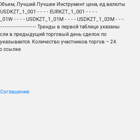
шенная Объем, Лучший Лучшее Инструмент цена, ед.валюты
--- USDKZT_1_001 - - - - EURKZT_1_001 - - - -
_01W - - - - USDKZT_1_01M - - - - USDKZT_1_03M - - -
----------------------- Тренды в первой таблице указаны
Если в предыдущий торговый день сделок по
указывается. Количество участников торгов – 24.
по ссылке
 Соглашение