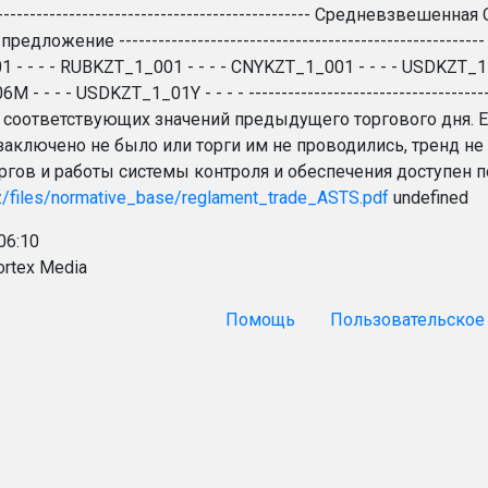
------------------------------------------------- Средневзве
предложение -----------------------------------------------------
- - - - RUBKZT_1_001 - - - - CNYKZT_1_001 - - - - USDKZT_1
 - - - - USDKZT_1_01Y - - - - ---------------------------------
 соответствующих значений предыдущего торгового дня. 
заключено не было или торги им не проводились, тренд не 
ргов и работы системы контроля и обеспечения доступен 
kz/files/normative_base/reglament_trade_ASTS.pdf
undefined
06:10
ortex Media
Помощь
Пользовательское