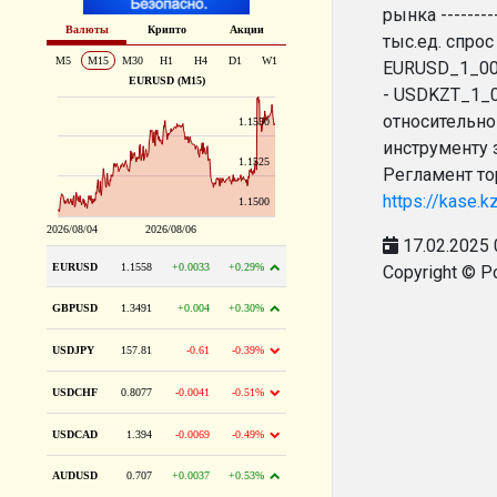
рынка -------
тыс.ед. спрос 
EURUSD_1_001 
- USDKZT_1_06M
относительно
инструменту 
Регламент то
https://kase.
17.02.2025 
Copyright © P