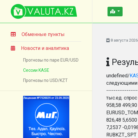
Обменные пункты
8 августа 2026
Новости и аналитика
Резуль
Прогнозы по паре EUR/USD
Сессии KASE
undefined/
KA
Прогнозы по USD/KZT
следующими ин
-------------
тыс.ед. спрос ж
958,58 499,90
EURUSD_TOM 1,
826,48 5,6500
7,2537 -0,0198
RUBKZT_SPT - - 