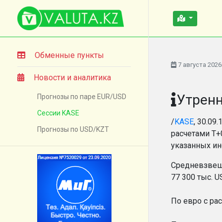
Обменные пункты
7 августа 2026
Новости и аналитика
Утренн
Прогнозы по паре EUR/USD
Сессии KASE
/
KASE
, 30.09
Прогнозы по USD/KZT
расчетами Т+
указанных ин
Средневзвеше
77 300 тыс. U
По евро с ра