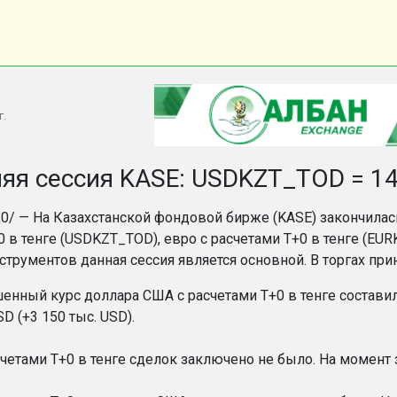
г.
яя сессия KASE: USDKZT_TOD = 147
.10/ — На Казахстанской фондовой бирже (KASE) закончилас
0 в тенге (USDKZT_TOD), евро с расчетами T+0 в тенге (E
струментов данная сессия является основной. В торгах при
нный курс доллара США с расчетами T+0 в тенге составил 1
SD (+3 150 тыс. USD).
счетами T+0 в тенге сделок заключено не было. На момент 