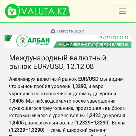
7 августа 2026г.
Международный валютный
рынок EUR/USD, 12.12.08
Анализируя валютный рынок
EUR/USD
мы видим,
что рынок пробил уровень
1,3290
, и евро
укрепился по отношению к доллару до уровня
1,3405
. Мы наблюдаем, что после завершения
сужающегося треугольника, произошел «выброс»,
который начался с уровня волны
1,2423
до уровня
1,3405
равнозначный волне (
1,2329–1,3290
). Волна
(
1,2329–1,3290
) — самый широкий сегмент