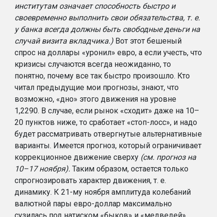
институтам означает способность быстро и
своевременно выполнить свои обязательства, т. е.
у банка всегда должны быть свободные деньги на
случай визита вкладчика.)
Вот этот бешеный
спрос на доллары «уронил» евро, а если учесть, что
кризисы случаются всегда неожиданно, то
понятно, почему все так быстро произошло. Кто
читал предыдущие мои прогнозы, знают, что
возможно, «дно» этого движения на уровне
1,2290. В случае, если рынок «сходит» даже на 10–
20 пунктов ниже, то сработает «стоп-лосс», и надо
будет рассматривать отвергнутые альтернативные
варианты. Имеется прогноз, который ограничивает
коррекционное движение сверху
(см. прогноз на
10–17 ноября).
Таким образом, остается только
спрогнозировать характер движения, т. е.
динамику. К 21-му ноября амплитуда колебаний
валютной пары евро-доллар максимально
сузилась под натиском «быков» и «медведей»,