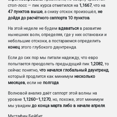
стоп-лосс — пик курса отметился на
1,1667
, что на
47 пунктов выше
, а снизу отскок произошёл,
не
дойдя до расчётного саппорта 10 пунктов
.
На этой неделе не будем
вдаваться
в развитие
нынешних волн, определяя, где у них остановки и
небольшие отскоки, а постараемся определить
конец
этого глубокого даунтренда.
Если до сих пор мы питали надежду, что евро
попытается преодолеть предыдущий пик
1,2082
, то
сейчас понятно,
что начался глобальный даунтренд
,
который продлится как минимум
несколько
месяцев
, если не
полгода
.
Волновой анализ даёт саппорт этой волны на
уровне
1,1260–1,1270
, но, похоже, этот минимум
мы увидим
до конца марта либо в начале апреля
.
Мустафин Бейбит