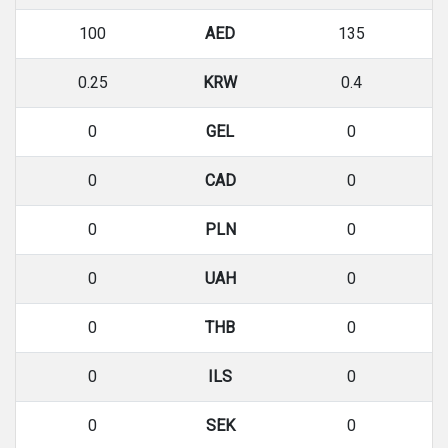
100
AED
135
0.25
KRW
0.4
0
GEL
0
0
CAD
0
0
PLN
0
0
UAH
0
0
THB
0
0
ILS
0
0
SEK
0