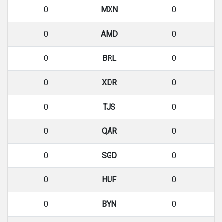
0
MXN
0
0
AMD
0
0
BRL
0
0
XDR
0
0
TJS
0
0
QAR
0
0
SGD
0
0
HUF
0
0
BYN
0