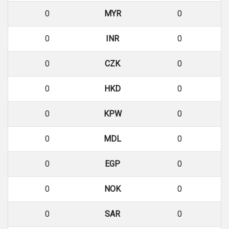
0
MYR
0
0
INR
0
0
CZK
0
0
HKD
0
0
KPW
0
0
MDL
0
0
EGP
0
0
NOK
0
0
SAR
0