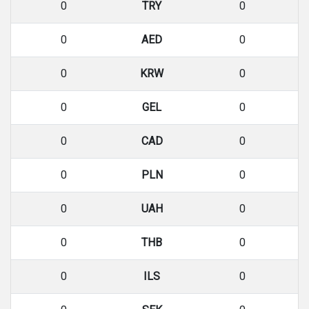
0
TRY
0
0
AED
0
0
KRW
0
0
GEL
0
0
CAD
0
0
PLN
0
0
UAH
0
0
THB
0
0
ILS
0