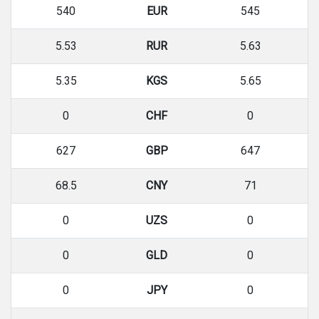
540
EUR
545
5.53
RUR
5.63
5.35
KGS
5.65
0
CHF
0
627
GBP
647
68.5
CNY
71
0
UZS
0
0
GLD
0
0
JPY
0