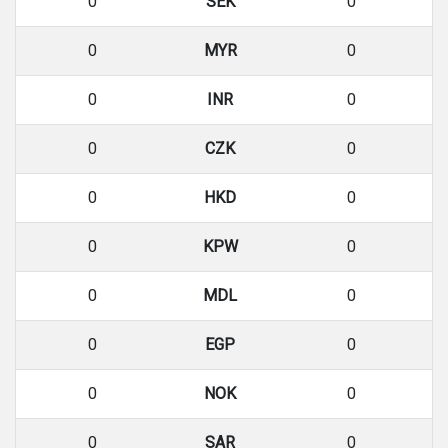
0
SEK
0
0
MYR
0
0
INR
0
0
CZK
0
0
HKD
0
0
KPW
0
0
MDL
0
0
EGP
0
0
NOK
0
0
SAR
0