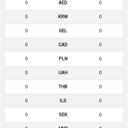
0
AED
0
0
KRW
0
0
GEL
0
0
CAD
0
0
PLN
0
0
UAH
0
0
THB
0
0
ILS
0
0
SEK
0