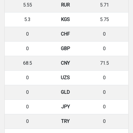
5.55
RUR
5.71
5.3
KGS
5.75
0
CHF
0
0
GBP
0
68.5
CNY
71.5
0
UZS
0
0
GLD
0
0
JPY
0
0
TRY
0