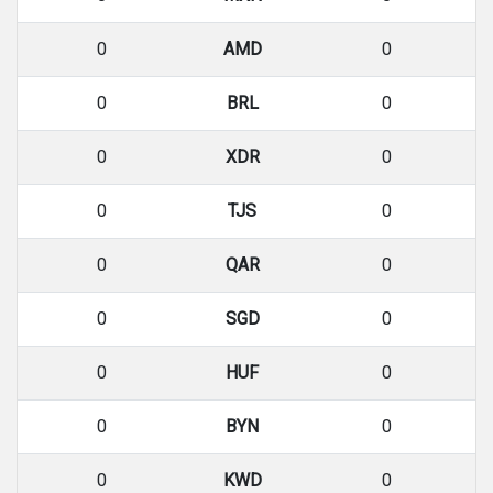
0
AMD
0
0
BRL
0
0
XDR
0
0
TJS
0
0
QAR
0
0
SGD
0
0
HUF
0
0
BYN
0
0
KWD
0