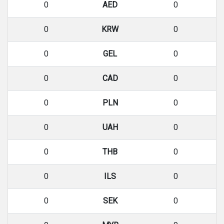
0
AED
0
0
KRW
0
0
GEL
0
0
CAD
0
0
PLN
0
0
UAH
0
0
THB
0
0
ILS
0
0
SEK
0