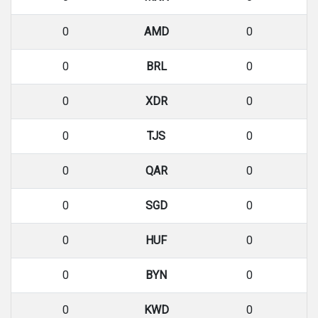
0
AMD
0
0
BRL
0
0
XDR
0
0
TJS
0
0
QAR
0
0
SGD
0
0
HUF
0
0
BYN
0
0
KWD
0