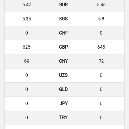
5.42
RUR
5.45
5.35
KGS
5.8
0
CHF
0
625
GBP
645
69
CNY
72
0
UZS
0
0
GLD
0
0
JPY
0
0
TRY
0