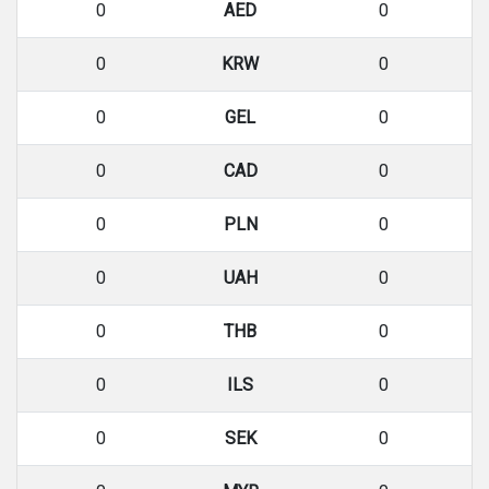
0
AED
0
0
KRW
0
0
GEL
0
0
CAD
0
0
PLN
0
0
UAH
0
0
THB
0
0
ILS
0
0
SEK
0