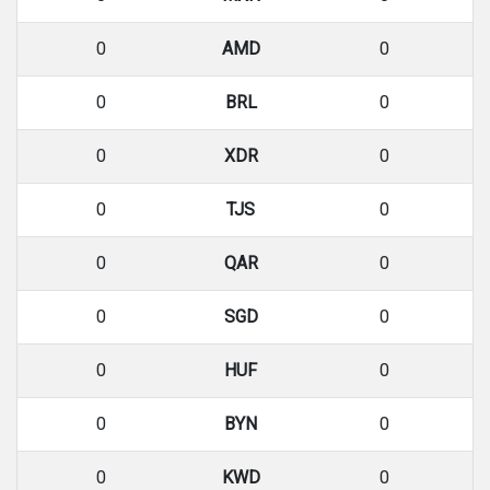
0
AMD
0
0
BRL
0
0
XDR
0
0
TJS
0
0
QAR
0
0
SGD
0
0
HUF
0
0
BYN
0
0
KWD
0