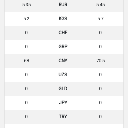
5.35
RUR
5.45
5.2
KGS
5.7
0
CHF
0
0
GBP
0
68
CNY
70.5
0
UZS
0
0
GLD
0
0
JPY
0
0
TRY
0